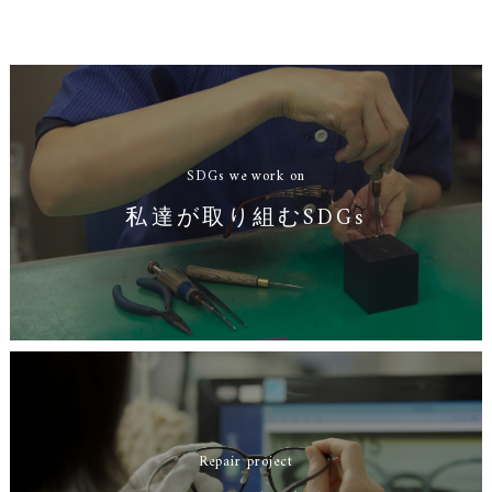
SDGs we work on
私達が取り組むSDGs
Repair project